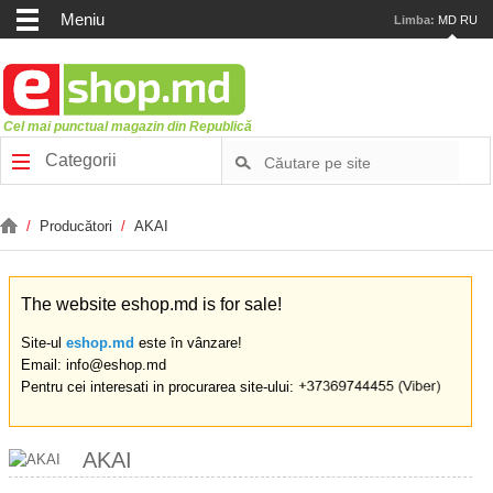
Meniu
Limba:
MD
RU
Cel mai punctual magazin din Republică
Categorii
/
Producători
/
AKAI
The website eshop.md is for sale!
Site-ul
eshop.md
este în vânzare!
Email: info@eshop.md
Pentru cei interesati in procurarea site-ului:
AKAI