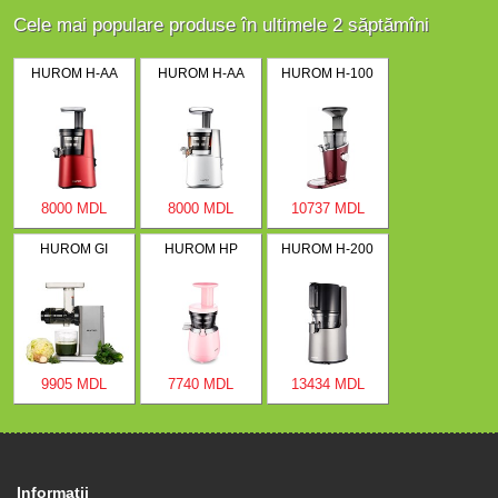
Cele mai populare produse în ultimele 2 săptămîni
HUROM H-AA
HUROM H-AA
HUROM H-100
8000 MDL
8000 MDL
10737 MDL
HUROM GI
HUROM HP
HUROM H-200
9905 MDL
7740 MDL
13434 MDL
Informaţii