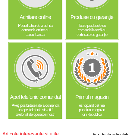
Achitare online
Produse cu garanție
Posibilitatea de a achita
Toate produsele se
comanda online cu
comercializează cu
cardul bancar
certificate de garanție
Apel telefonic comandat
Primul magazin
Aveți posibilitatea de a comanda
eshop.md cel mai
un apel telefonic și veți fi
punctual magazin
telefonat de operatorii noștri
din Republică
Articole interesante și utile
Vezi toate articolele