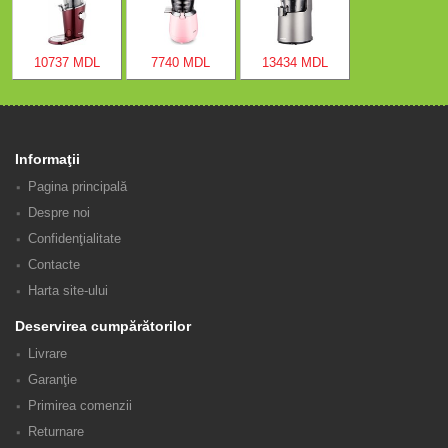
10737 MDL
7740 MDL
13434 MDL
Informaţii
Pagina principală
Despre noi
Confidenţialitate
Contacte
Harta site-ului
Deservirea cumpărătorilor
Livrare
Garanţie
Primirea comenzii
Returnare