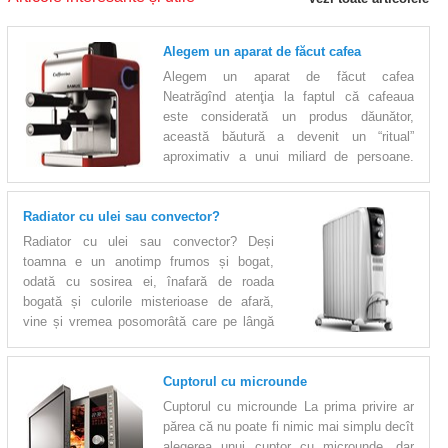
Alegem un aparat de făcut cafea
Alegem un aparat de făcut cafea
Neatrăgînd atenţia la faptul că cafeaua
este considerată un produs dăunător,
această băutură a devenit un “ritual”
aproximativ a unui miliard de persoane.
Nimic nu înviorează mai bine decît o cafea dis-de-dimineaţă.
Aromată încît trezeşte şi vecinii, uşor-amăruie, fierbinte şi
Radiator cu ulei sau convector?
energizantă. Gustul său poate fi uşor influienţat şi modificat în
funcţie de mulţi factori, printre care modul de prăjire, calitatea apei
Radiator cu ulei sau convector? Deși
şi modul de preparare sînt primordiale. Deci, apare o întrebare: ce
toamna e un anotimp frumos și bogat,
ştim noi despre
odată cu sosirea ei, înafară de roada
bogată și culorile misterioase de afară,
vine și vremea posomorâtă care pe lângă
ploaie mai aduce și zilele friguroase în casele oamenilor și e bine
când vine vorba de un sistem de încălzire autonomă, dar ce e de
Cuptorul cu microunde
făcut când acesta este absent? Echipa eshop.md vă ajută să
alegeți cel mai bun dispozitiv care să aducă confort și căldură în
Cuptorul cu microunde La prima privire ar
casa Dumneavoastră. Ce e mai avantajos? Un Radiator cu ulei sau
părea că nu poate fi nimic mai simplu decît
un Convector? Pe prim-plan d
alegerea unui cuptor cu microunde, dar