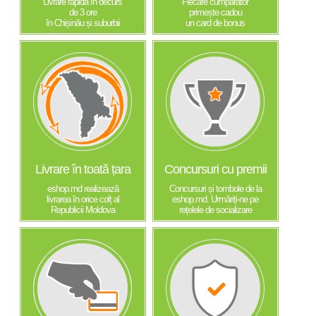
Livrare rapidă în decurs
Fiecare cumpărător
de 3 ore
primește cadou
în Chișinău și suburbii
un card de bonus
Livrare în toată țara
Concursuri cu premii
eshop.md realizează
Concursuri și tombole de la
livrarea în orice colț al
eshop.md. Urmăriți-ne pe
Republicii Moldova
rețelele de socializare