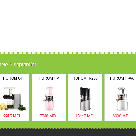
mele 2 săptămîni
HUROM GI
HUROM HP
HUROM H-200
HUROM H-AA
9915 MDL
7748 MDL
13447 MDL
8000 MDL