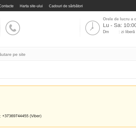
Contacte
Harta site-ului
Cadouri de sărbători
Orele de lucru a o
Lu - Sa: 10:0
Dm
: zi liberă
i: