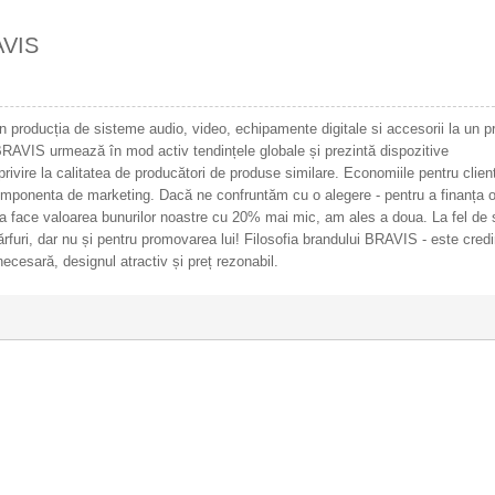
VIS
 producția de sisteme audio, video, echipamente digitale si accesorii la un p
 BRAVIS urmează în mod activ tendințele globale și prezintă dispozitive
rivire la calitatea de producători de produse similare. Economiile pentru client
componenta de marketing. Dacă ne confruntăm cu o alegere - pentru a finanța 
 a face valoarea bunurilor noastre cu 20% mai mic, am ales a doua. La fel de 
ărfuri, dar nu și pentru promovarea lui! Filosofia brandului BRAVIS - este cred
necesară, designul atractiv și preț rezonabil.