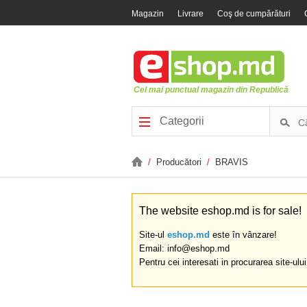
Magazin
Livrare
Coş de cumpărături
Cel mai punctual magazin din Republică
Categorii
/
Producători
/
BRAVIS
The website eshop.md is for sale!
Site-ul
eshop.md
este în vânzare!
Email: info@eshop.md
Pentru cei interesati in procurarea site-ulu