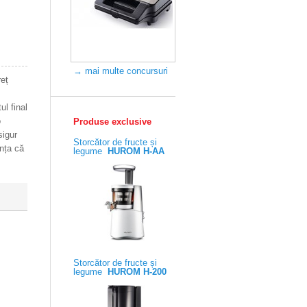
→ mai multe concursuri
reț
ul final
o
Produse exclusive
sigur
Storcător de fructe și
ința că
legume
HUROM H-AA
Storcător de fructe și
legume
HUROM H-200