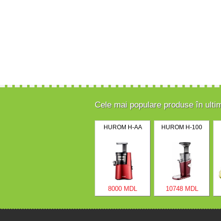
Cele mai populare produse în ulti
HUROM H-AA
HUROM H-100
8000 MDL
10748 MDL