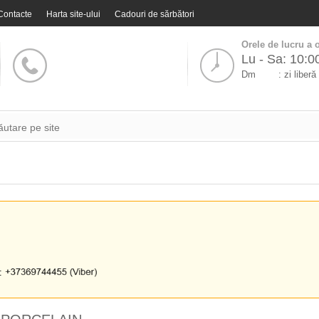
Contacte
Harta site-ului
Cadouri de sărbători
Orele de lucru a o
Lu - Sa: 10:0
Dm
: zi liberă
i: