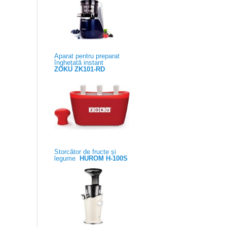
Aparat pentru preparat
înghețată instant
ZOKU ZK101-RD
Storcător de fructe și
legume
HUROM H-100S