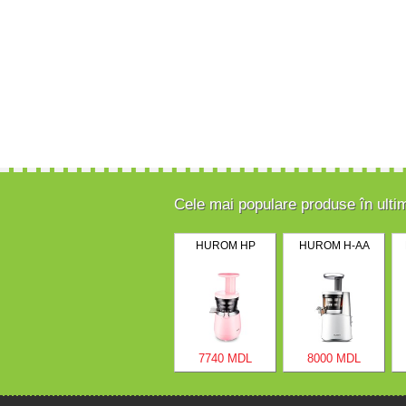
Cele mai populare produse în ulti
HUROM HP
HUROM H-AA
7740 MDL
8000 MDL