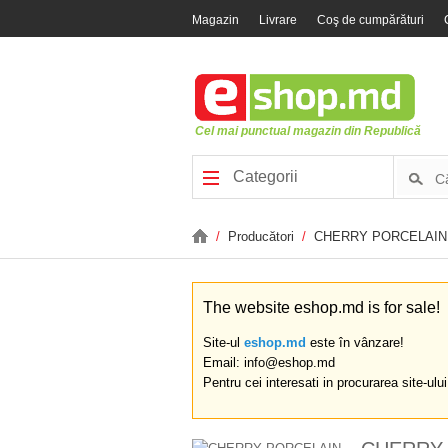
Magazin
Livrare
Coş de cumpărături
Cel mai punctual magazin din Republică
Categorii
/
Producători
/
CHERRY PORCELAIN
The website eshop.md is for sale!
Site-ul
eshop.md
este în vânzare!
Email: info@eshop.md
Pentru cei interesati in procurarea site-ulu