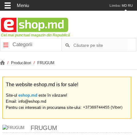
Meniu
Limba:
MD
RU
Cel mai punctual magazin din Republică
Categorii
/
Producători
/
FRUGUM
The website eshop.md is for sale!
Site-ul
eshop.md
este în vânzare!
Email: info@eshop.md
Pentru cei interesati in procurarea site-ului:
FRUGUM