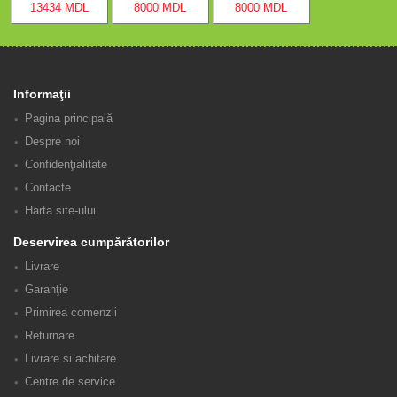
13434 MDL
8000 MDL
8000 MDL
Informaţii
Pagina principală
Despre noi
Confidenţialitate
Contacte
Harta site-ului
Deservirea cumpărătorilor
Livrare
Garanţie
Primirea comenzii
Returnare
Livrare si achitare
Centre de service