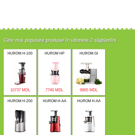
Cele mai populare produse în ultimele 2 săptămîni
HUROM H-100
HUROM HP
HUROM GI
10737 MDL
7740 MDL
9905 MDL
HUROM H-200
HUROM H-AA
HUROM H-AA