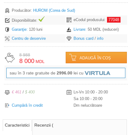
Producător:
HUROM
(Corea de Sud)
eCodul produsului:
77048
Disponibilitate:
Garanţie:
120 luni
Livrare:
50 MDL (reduceri)
Centru de deservire
Bonus card
/
info
8 988
ADAUGĂ ÎN COȘ
8 000
MDL
sau în 3 rate gratuite de
2996.00
lei cu
€ 461
/
$ 400
Ln-Vn 10:00 - 20:00
Sa 10:00 - 20:00
Cumpără în credit
Dm nelucrătoare
Caracteristici
Recenzii (