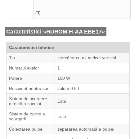
/0)
Caracteristici «HUROM H-AA EBE17»
Caracteristici tehnice
Tip
storcător cu ax melcat vertical
Numarul axelor
1
Putere
150 W
Recipient pentru suc
volum 0.5 l
Sistem de scurgere
Este
directă a sucului
Sistem de oprire a
Este
scurgerii
Colectarea pulpei
separarea automată a pulpei