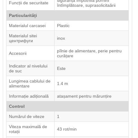
siguranță împotriva pornirii
Funcții de securitate
întîmplătoare, suprasolicitaării
Particularități
Materialul carcasei
Plastic
Materialul sitei
inox
центрифуги
pîlnie de alimentare, perie pentru
Accesorii
curățare
Indicator al nivelului
Este
de suc
Lungimea cablului de
1.4 m
alimentare
Informație adițională
atașament pentru mărunțire
Control
Numărul de viteze
1
Viteza maximală de
43 rot/min
rotații