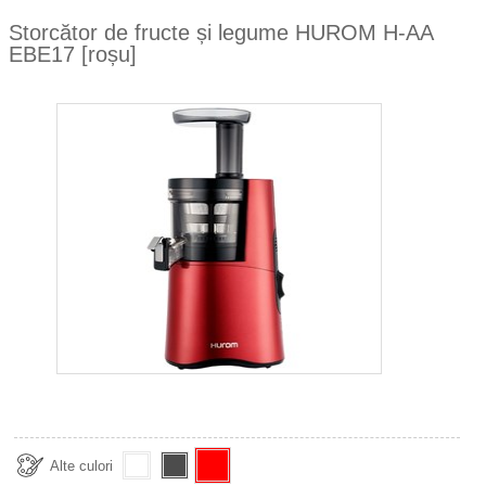
Storcător de fructe și legume HUROM H-AA
EBE17 [roșu]
zoom
Alte culori