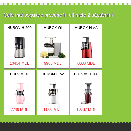
Cele mai populare produse în ultimele 2 săptămîni
HUROM H-200
HUROM GI
HUROM H-AA
13434 MDL
9905 MDL
8000 MDL
HUROM HP
HUROM H-AA
HUROM H-100
7740 MDL
8000 MDL
10737 MDL