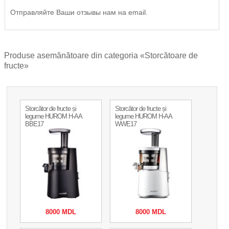
Отправляйте Ваши отзывы нам на email.
Produse asemănătoare din categoria «Storcătoare de
fructe»
Storcător de fructe și
Storcător de fructe și
legume HUROM H-AA
legume HUROM H-AA
BBE17
WWE17
8000 MDL
8000 MDL