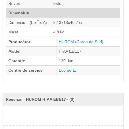
Revers
Este
Dimensiuni
Dimensiuni (L х Î х A)
22.3x18x40.7 cm
Masa
4.8 kg
Producător
HUROM
(Corea de Sud)
Model
H-AA EBE17
Garanţie
120 luni
Centre de service
Ecomertz
Recenzii «HUROM H-AA EBE17» (0)