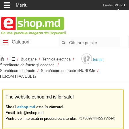
Meniu
Limba:
MD
RU
Cel mai punctual magazin din Republică
Categorii
/
/
Bucătărie
/
Tehnică electrică
/
Istorie
Storcătoare de fructe şi accesorii
/
Storcătoare de fructe
/
Storcătoare de fructe «HUROM»
/
HUROM H-AA EBE17
The website eshop.md is for sale!
Site-ul
eshop.md
este în vânzare!
Email: info@eshop.md
Pentru cei interesati in procurarea site-ului: