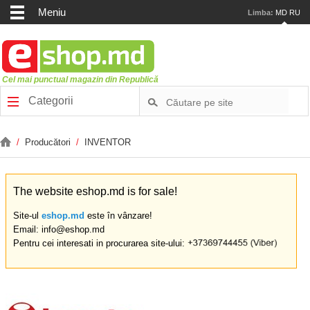
Meniu
Limba:
MD
RU
Cel mai punctual magazin din Republică
Categorii
/
Producători
/
INVENTOR
The website eshop.md is for sale!
Site-ul
eshop.md
este în vânzare!
Email: info@eshop.md
Pentru cei interesati in procurarea site-ului: