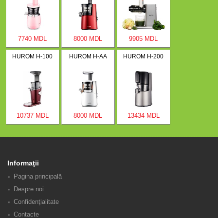
7740 MDL
8000 MDL
9905 MDL
HUROM H-100
HUROM H-AA
HUROM H-200
10737 MDL
8000 MDL
13434 MDL
Informaţii
Pagina principală
Despre noi
Confidenţialitate
Contacte