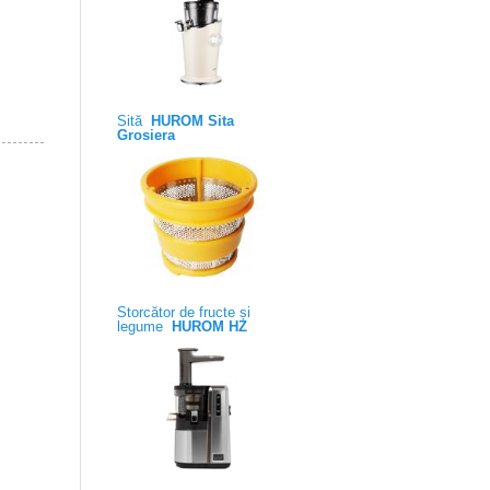
Sită
HUROM Sita
Grosiera
Storcător de fructe și
legume
HUROM HZ