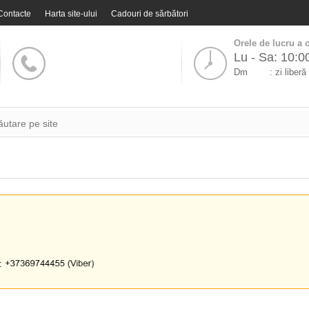
Contacte
Harta site-ului
Cadouri de sărbători
Orele de lucru a o
Lu - Sa: 10:0
Dm
: zi liberă
i: