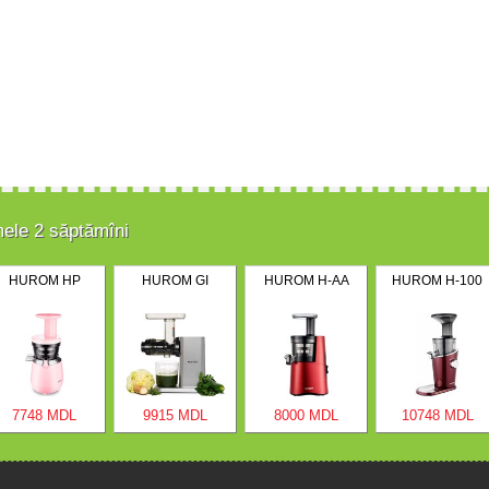
mele 2 săptămîni
HUROM HP
HUROM GI
HUROM H-AA
HUROM H-100
7748 MDL
9915 MDL
8000 MDL
10748 MDL