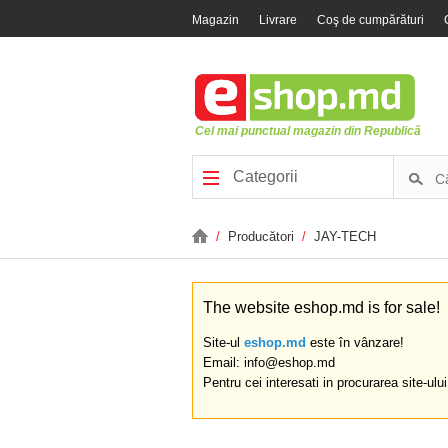
Magazin
Livrare
Coş de cumpărături
Cel mai punctual magazin din Republică
Categorii
/
Producători
/
JAY-TECH
The website eshop.md is for sale!
Site-ul
eshop.md
este în vânzare!
Email: info@eshop.md
Pentru cei interesati in procurarea site-ulu