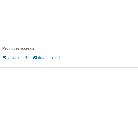
Pagini des accesate:
vitek vt-1769
,
dual sim md