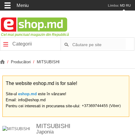
Meniu
Limba:
MD
RU
Cel mai punctual magazin din Republică
Categorii
/
Producători
/
MITSUBISHI
The website eshop.md is for sale!
Site-ul
eshop.md
este în vânzare!
Email: info@eshop.md
Pentru cei interesati in procurarea site-ului:
MITSUBISHI
Japonia