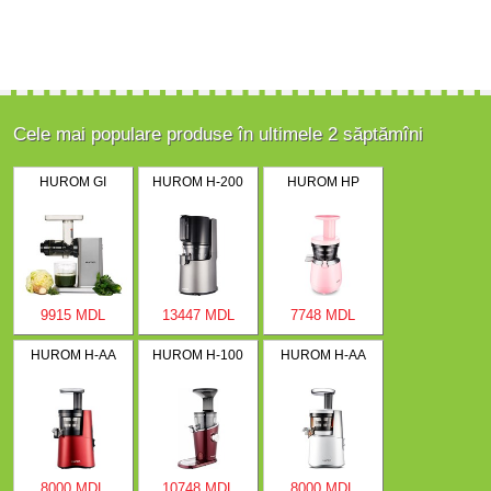
Cele mai populare produse în ultimele 2 săptămîni
HUROM GI
HUROM H-200
HUROM HP
9915 MDL
13447 MDL
7748 MDL
HUROM H-AA
HUROM H-100
HUROM H-AA
8000 MDL
10748 MDL
8000 MDL