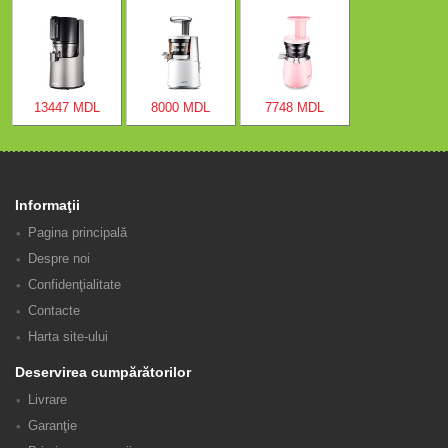
13447 MDL
8000 MDL
7748 MDL
Informaţii
Pagina principală
Despre noi
Confidenţialitate
Contacte
Harta site-ului
Deservirea cumpărătorilor
Livrare
Garanţie