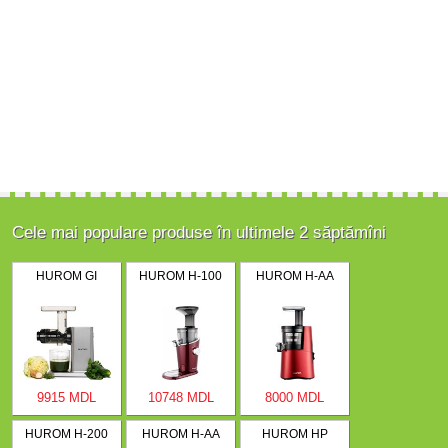
Cele mai populare produse în ultimele 2 săptămîni
HUROM GI
HUROM H-100
HUROM H-AA
9915 MDL
10748 MDL
8000 MDL
HUROM H-200
HUROM H-AA
HUROM HP