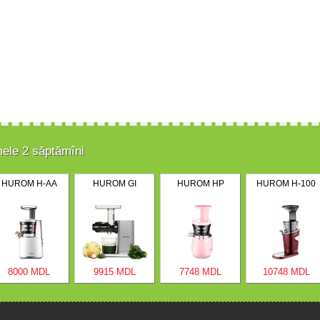
mele 2 săptămîni
HUROM H-AA
HUROM GI
HUROM HP
HUROM H-100
8000 MDL
9915 MDL
7748 MDL
10748 MDL