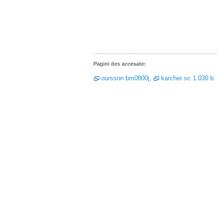
Pagini des accesate:
oursson bm0800j
,
karcher sc 1.030 b