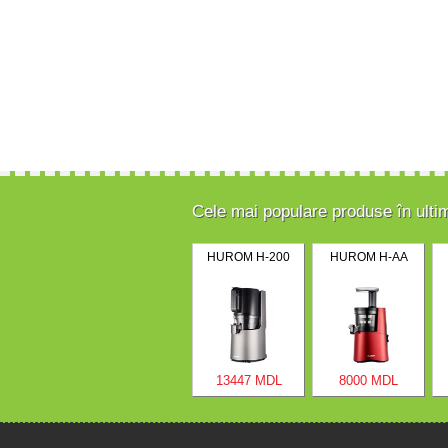
Cele mai populare produse în ulti
HUROM H-200
HUROM H-AA
13447 MDL
8000 MDL