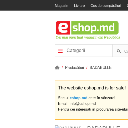
Magazin
Livrare
Coş de cumpărături
Cel mai punctual magazin din Republică
Categorii
/
Producători
/
BADABULLE
The website eshop.md is for sale!
Site-ul
eshop.md
este în vânzare!
Email: info@eshop.md
Pentru cei interesati in procurarea site-ulu