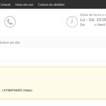
Contacte
Harta site-ului
Cadouri de sărbători
Orele de lucru a o
Lu - Sa: 10:0
Dm
: zi liberă
i: