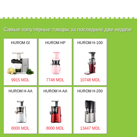
Самые популярные товары за последние две недели
HUROM GI
HUROM HP
HUROM H-100
9915 MDL
7748 MDL
10748 MDL
HUROM H-AA
HUROM H-AA
HUROM H-200
8000 MDL
8000 MDL
13447 MDL