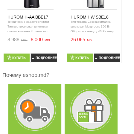
HUROM H-AA BBE17
HUROM HW SBE18
Технические характеристики
Тип товара Соковыжималка
Тип вертикальная шнековая
шнековая Мощность 150 Вт
соковыжималка Количество
Обороты в минуту 40 Размер
шнеков 1 Мощность 150 Вт
загрузочного отверстия 35 x 45
8 988
8 000
26 065
Резервуар для сока стакан
мм Располо
Система пря
КУПИТЬ
→ ПОДРОБНЕЕ
КУПИТЬ
→ ПОДРОБНЕЕ
КУПИТЬ
→ ПОДРОБНЕЕ
КУПИТЬ
→ ПОДРОБНЕЕ
Почему eshop.md?