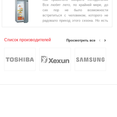
Стандартная или встраиваемая печь Разница между ними
Все любят лето, по крайней мере, до
заключается лишь в том, что микроволновая печь может
сих пор не было возможности
просто быть установлена в любом месте на вашей кухне и ее
встретиться с человеком, которого не
изначальная преимущество в том, что можн
радовало приход этого сезона. Но есть
проблема, солнце горит, как печь, и пища, даже самая
безобидная - опасна. Возникает вопрос, как правильно выбрать
холодильник, который отвечал бы чрезмерно высоким
Список производителей
Просмотреть все
температурам? Принимая во внимание, что холодильник
является очень важным приобретением для вашего дома, и в
этой статье, мы хотели бы обратить ваше внимание на
несколько важных аспектов, когда вы решите купить
холодильник. 1. Холодильник или морозильник?