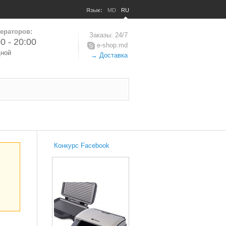
Язык:
MD
RU
ераторов:
Заказы: 24/7
0 - 20:00
e-shop.md
дной
→ Доставка
Конкурс Facebook