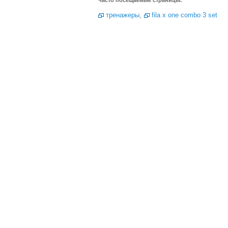
Часто посещаемые страницы:
тренажеры
,
fila x one combo 3 set