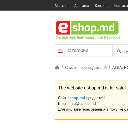
Магазин
Доставка
Корзина
Контакт
Cel mai punctual magazin din Republică
Категории
/
Список производителей
/
ALBATR
The website eshop.md is for sale!
Сайт
eshop.md
продается!
Email: info@eshop.md
Для лиц заинтересованных в покупке с