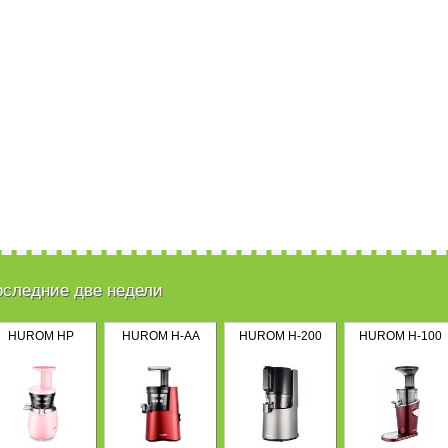
оследние две недели
HUROM HP
HUROM H-AA
HUROM H-200
HUROM H-100