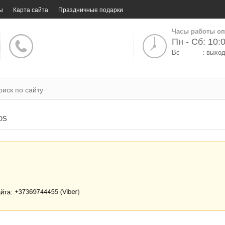
ы
Карта сайта
Праздничные подарки
Часы работы оп
Пн - Сб: 10:0
Вс
: выхо
OS
айта: