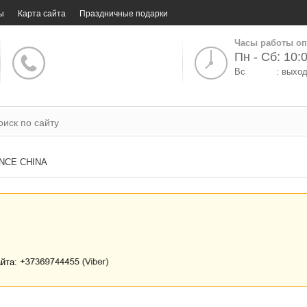
ы
Карта сайта
Праздничные подарки
Часы работы оп
Пн - Сб: 10:0
Вс
: выхо
NCE CHINA
айта: