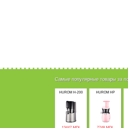
Самые популярные товары за п
HUROM H-200
HUROM HP
13447 MDL
7748 MDL