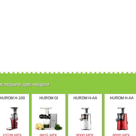
оследние две недели
HUROM H-100
HUROM GI
HUROM H-AA
HUROM H-AA
10748 MDL
9915 MDL
8000 MDL
8000 MDL