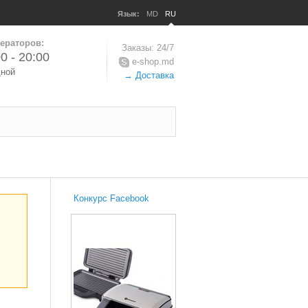
Язык:
MD
RU
ераторов:
Заказы: 24/7
0 - 20:00
e-shop.md
дной
→ Доставка
Конкурс Facebook