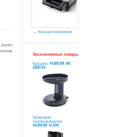
→ больше конкурсов
 рынка
 любом
Эксклюзивные товары
Крышка
HUROM HE
DBE04
Шнековая
соковыжималка
HUROM H-200