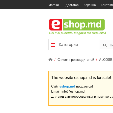
Магазин
Доставка
Корзина
Контакт
Cel mai punctual magazin din Republică
Категории
/
Список производителей
/
ALCOSE
The website eshop.md is for sale!
Сайт
eshop.md
продается!
Email: info@eshop.md
Для лиц заинтересованных в покупке с