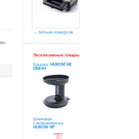
→ больше конкурсов
оры.
Эксклюзивные товары
Крышка
HUROM HE
DBE04
Шнековая
соковыжималка
HUROM HP