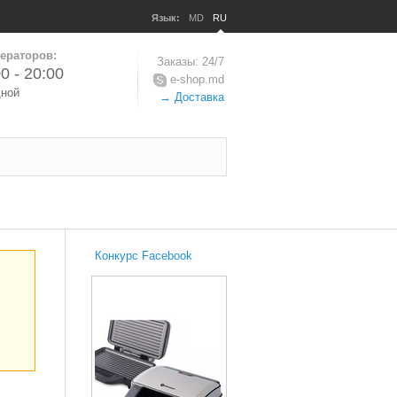
Язык:
MD
RU
ераторов:
Заказы: 24/7
0 - 20:00
e-shop.md
дной
→ Доставка
Конкурс Facebook