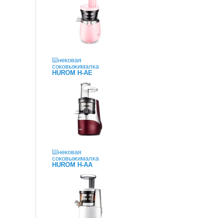
Шнековая
соковыжималка
HUROM H-AE
Шнековая
соковыжималка
HUROM H-AA