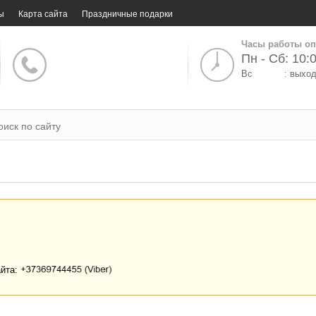
ы
Карта сайта
Праздничные подарки
Часы работы оп
Пн - Сб: 10:0
Вс
: выхо
айта: