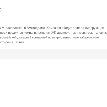
C
) B.V. расположен в Амстердаме. Компания входит в число лидирующих
реди продуктов компании есть как ЖК-дисплеи, так и мониторы-телевиз
я европейской дочерней компанией всемирно известного тайваньского
ртирой в Тайпее.