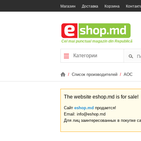
Магазин
Доставка
Корзина
Контакт
Cel mai punctual magazin din Republică
Категории
/
Список производителей
/
AOC
The website eshop.md is for sale!
Сайт
eshop.md
продается!
Email: info@eshop.md
Для лиц заинтересованных в покупке с