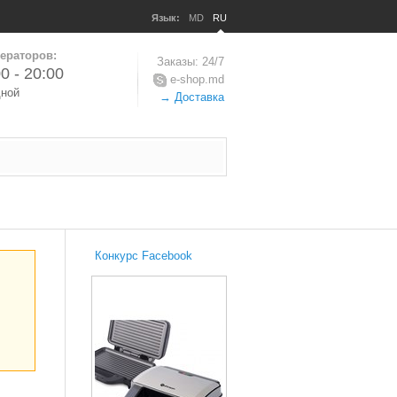
Язык:
MD
RU
ераторов:
Заказы: 24/7
0 - 20:00
e-shop.md
дной
→ Доставка
Конкурс Facebook