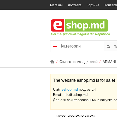
Магазин
Доставка
Корзина
Контакт
Cel mai punctual magazin din Republică
Категории
/
Список производителей
/
ARMANI
The website eshop.md is for sale!
Сайт
eshop.md
продается!
Email: info@eshop.md
Для лиц заинтересованных в покупке с