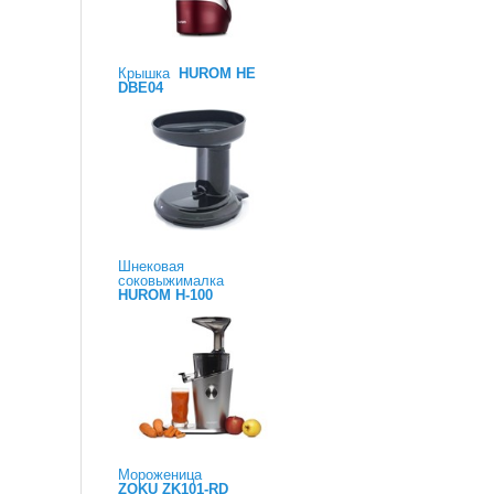
Крышка
HUROM HE
DBE04
Шнековая
соковыжималка
HUROM H-100
Мороженица
ZOKU ZK101-RD