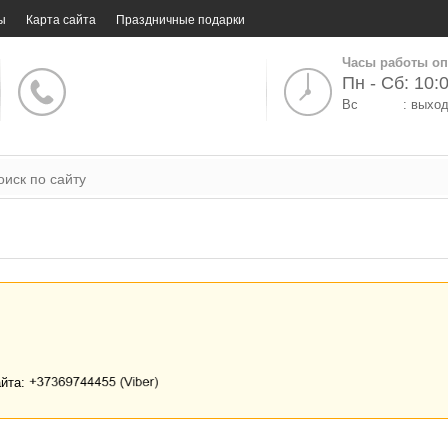
ы
Карта сайта
Праздничные подарки
Часы работы оп
Пн - Сб: 10:0
Вс
: выхо
айта: