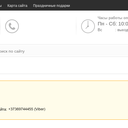
ы
Карта сайта
Праздничные подарки
Часы работы оп
Пн - Сб: 10:0
Вс
: выхо
айта: