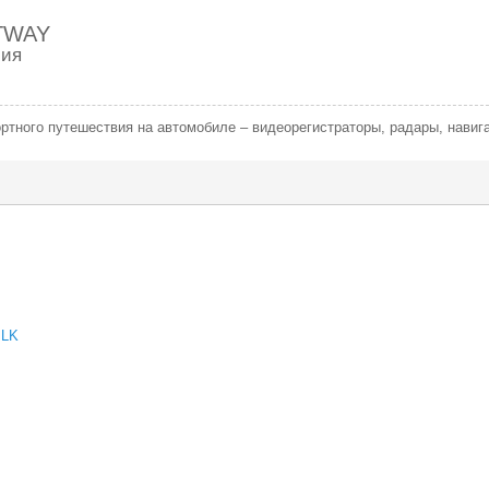
TWAY
сия
тного путешествия на автомобиле – видеорегистраторы, радары, навиг
BLK