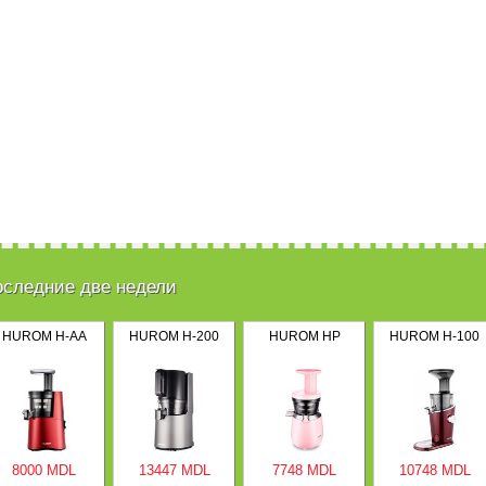
оследние две недели
HUROM H-AA
HUROM H-200
HUROM HP
HUROM H-100
8000 MDL
13447 MDL
7748 MDL
10748 MDL