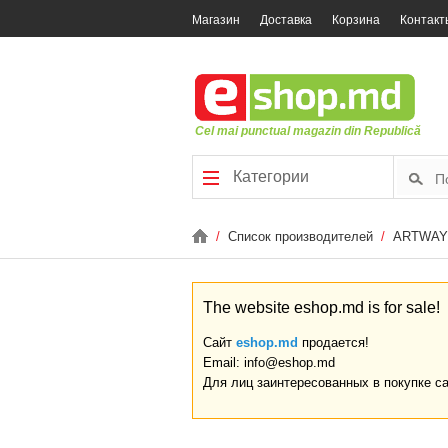
Магазин
Доставка
Корзина
Контакт
Cel mai punctual magazin din Republică
Категории
/
Список производителей
/
ARTWAY
The website eshop.md is for sale!
Сайт
eshop.md
продается!
Email: info@eshop.md
Для лиц заинтересованных в покупке с