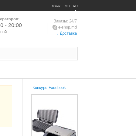
Язык:
MD
RU
ераторов:
Заказы: 24/7
0 - 20:00
e-shop.md
дной
→ Доставка
Конкурс Facebook