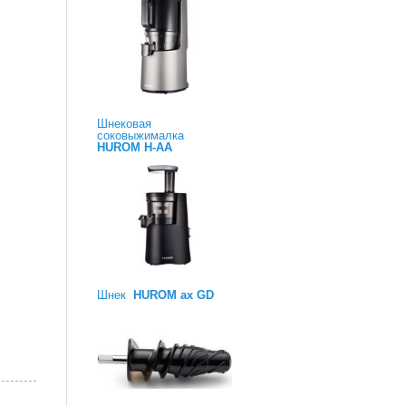
Шнековая
соковыжималка
HUROM H-AA
Шнек
HUROM ax GD