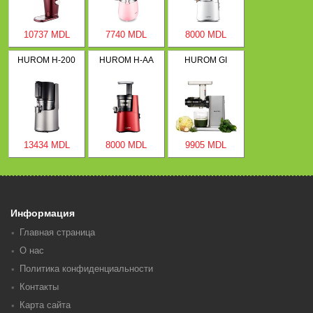
10737 MDL
7740 MDL
8000 MDL
HUROM H-200
HUROM H-AA
HUROM GI
13434 MDL
8000 MDL
9905 MDL
Информация
Главная страница
О нас
Политика конфиденциальности
Контакты
Карта сайта