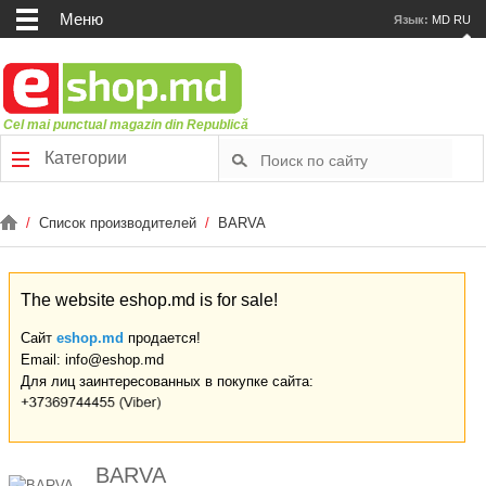
Меню
Язык:
MD
RU
Cel mai punctual magazin din Republică
Категории
/
Список производителей
/
BARVA
The website eshop.md is for sale!
Сайт
eshop.md
продается!
Email: info@eshop.md
Для лиц заинтересованных в покупке сайта:
BARVA