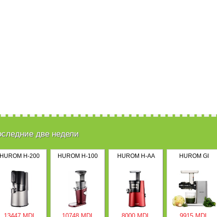
оследние две недели
HUROM H-200
HUROM H-100
HUROM H-AA
HUROM GI
13447 MDL
10748 MDL
8000 MDL
9915 MDL