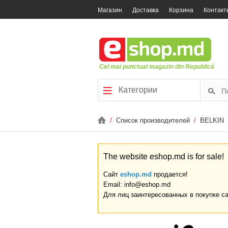
Магазин
Доставка
Корзина
Контакт
Cel mai punctual magazin din Republică
Категории
/
Список производителей
/
BELKIN
The website eshop.md is for sale!
Сайт
eshop.md
продается!
Email: info@eshop.md
Для лиц заинтересованных в покупке с