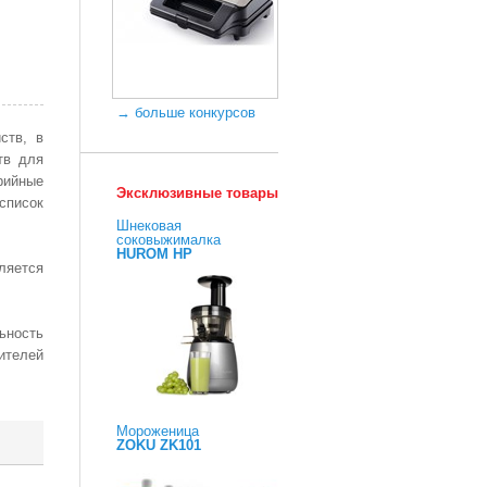
→ больше конкурсов
ств, в
тв для
рийные
Эксклюзивные товары
список
Шнековая
соковыжималка
HUROM HP
ляется
ьность
ителей
Мороженица
ZOKU ZK101