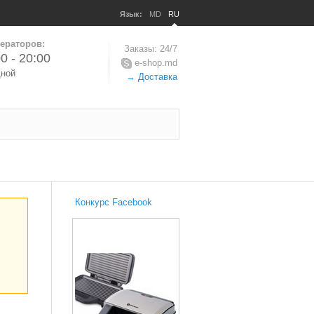
Язык:
MD
RU
ераторов:
Заказы: 24/7
0 - 20:00
e-shop.md
дной
→ Доставка
Конкурс Facebook