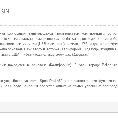
KIN
кая
корпорация, занимающаяся производством компьютерных устрой
. Belkin изначально позиционировал себя как производитель устройс
оизводят свитчи, хабы (
USB
и сетевые), кабели, UPS, и другие перифе
была основана в 1983 году в
Хоторне
(Калифорния) и дважды входила в 
паний в
США
, публикующийся журналом
Inc. Magazine
.
lkin находится в Комптоне (Калифорния). В этом городе Belkin яв
ное устройство Nostromo SpeedPad n52, сочетающее в себе функционал
 С 2002 года компания является одним из самых успешных производ