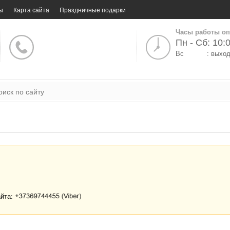
ы
Карта сайта
Праздничные подарки
Часы работы оп
Пн - Сб: 10:0
Вс
: выхо
айта: