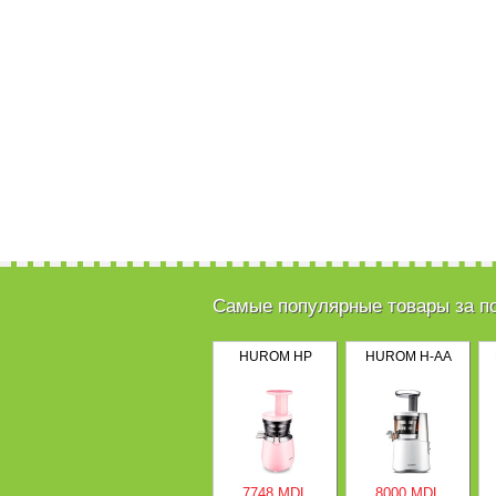
Самые популярные товары за п
HUROM HP
HUROM H-AA
7748 MDL
8000 MDL