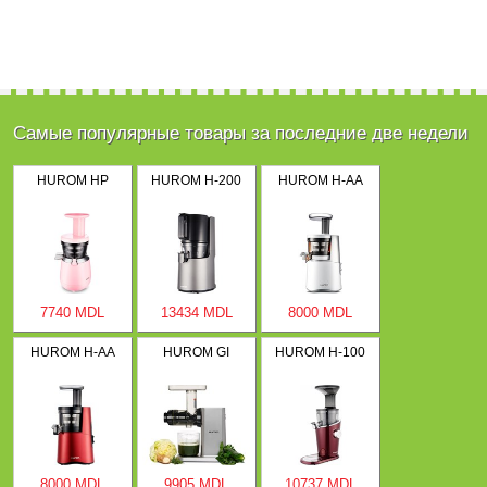
Самые популярные товары за последние две недели
HUROM HP
HUROM H-200
HUROM H-AA
7740 MDL
13434 MDL
8000 MDL
HUROM H-AA
HUROM GI
HUROM H-100
8000 MDL
9905 MDL
10737 MDL