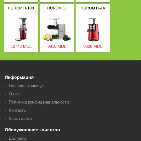
HUROM H-100
HUROM GI
HUROM H-AA
10748 MDL
9915 MDL
8000 MDL
Информация
Главная страница
О нас
Политика конфиденциальности
Контакты
Карта сайта
Обслуживание клиентов
Доставка