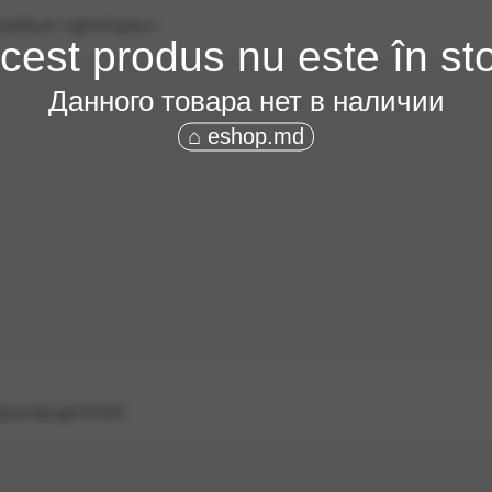
ушевые гарнитуры»
cest produs nu este în st
Данного товара нет в наличии
⌂ eshop.md
производителей