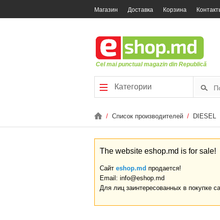
Магазин
Доставка
Корзина
Контакт
Cel mai punctual magazin din Republică
Категории
/
Список производителей
/
DIESEL
The website eshop.md is for sale!
Сайт
eshop.md
продается!
Email: info@eshop.md
Для лиц заинтересованных в покупке с