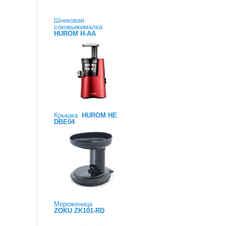
Шнековая
соковыжималка
HUROM H-AA
Крышка
HUROM HE
DBE04
Мороженица
ZOKU ZK101-RD