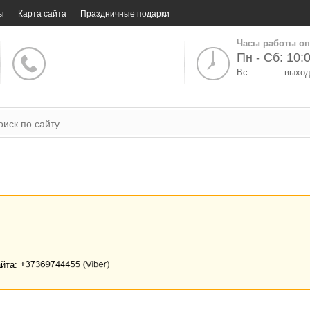
ы
Карта сайта
Праздничные подарки
Часы работы оп
Пн - Сб: 10:0
Вс
: выхо
айта: