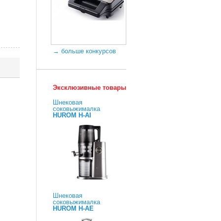
→ больше конкурсов
Эксклюзивные товары
Шнековая
соковыжималка
HUROM H-AI
Шнековая
соковыжималка
HUROM H-AE