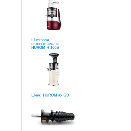
Шнековая
соковыжималка
HUROM H-100S
Шнек
HUROM ax GD