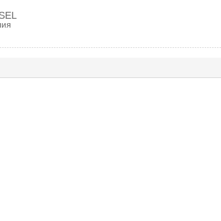
SEL
лия