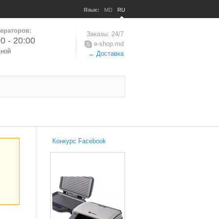
Язык:
MD
RU
ераторов:
Заказы: 24/7
0 - 20:00
e-shop.md
дной
→ Доставка
Конкурс Facebook