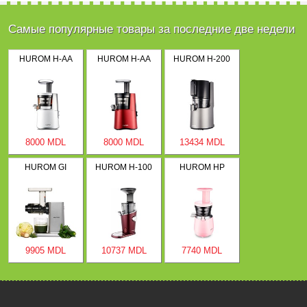
Самые популярные товары за последние две недели
HUROM H-AA
HUROM H-AA
HUROM H-200
8000 MDL
8000 MDL
13434 MDL
HUROM GI
HUROM H-100
HUROM HP
9905 MDL
10737 MDL
7740 MDL