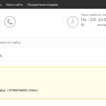
ы
Карта сайта
Праздничные подарки
Часы работы оп
Пн - Сб: 10:0
Вс
: выхо
S
айта: