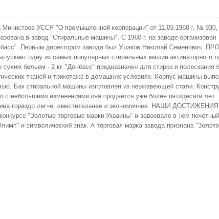
 Министров УССР "О промышленной кооперации" от 11.09.1960 г. № 930,
азована в завод "Стиральные машины". С 1960 г. на заводе организован
басс". Первым директором завода был Ушаков Николай Семенович. ПР
кает одну из самых популярных стиральных машин активаторного т
сухим бельем - 2 кг. "Донбасс" предназначен для стирки и полоскания 
тических тканей и трикотажа в домашних условиях. Корпус машины вып
лью. Бак стиральной машины изготовлен из нержавеющей стали. Констр
о с небольшими изменениями она продается уже более пятидесяти лет.
шина гораздо легче, вместительнее и экономичнее. НАШИ ДОСТИЖЕНИЯ
онкурсе "Золотые торговые марки Украины" и завоевало в нем почетны
имп" и символический знак. А торговая марка завода признана "Золот