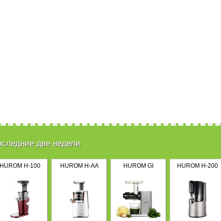
оследние две недели
HUROM H-100
HUROM H-AA
HUROM GI
HUROM H-200