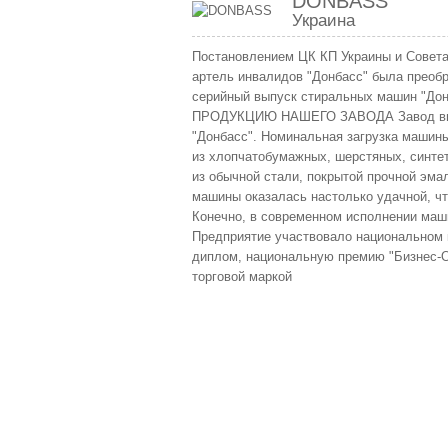
DONBASS
Украина
Постановлением ЦК КП Украины и Совета
артель инвалидов "Донбасс" была преобр
серийный выпуск стиральных машин "Дон
ПРОДУКЦИЮ НАШЕГО ЗАВОДА Завод выпус
"Донбасс". Номинальная загрузка машины 
из хлопчатобумажных, шерстяных, синте
из обычной стали, покрытой прочной эма
машины оказалась настолько удачной, чт
Конечно, в современном исполнении ма
Предприятие участвовало национальном к
диплом, национальную премию "Бизнес-Ол
торговой маркой