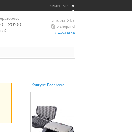
Язык:
MD
RU
ераторов:
Заказы: 24/7
0 - 20:00
e-shop.md
дной
→ Доставка
Конкурс Facebook