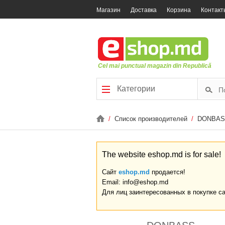
Магазин
Доставка
Корзина
Контакт
Cel mai punctual magazin din Republică
Категории
/
Список производителей
/
DONBAS
The website eshop.md is for sale!
Сайт
eshop.md
продается!
Email: info@eshop.md
Для лиц заинтересованных в покупке с