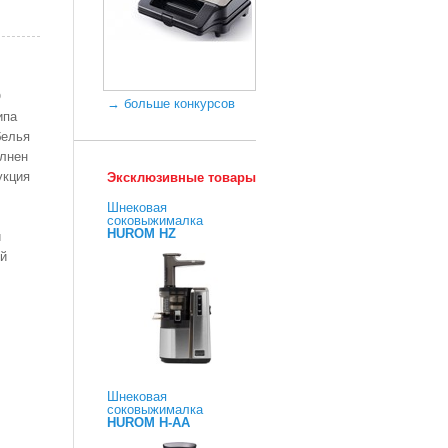
О
→ больше конкурсов
ипа
белья
олнен
укция
Эксклюзивные товары
Шнековая
соковыжималка
HUROM HZ
й
ой
Шнековая
соковыжималка
HUROM H-AA