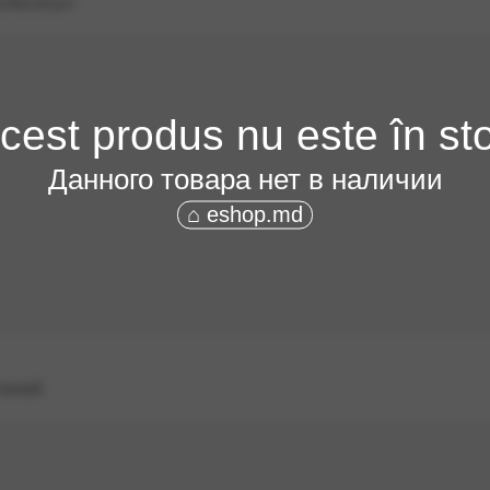
Пылесосы»
cest produs nu este în st
Данного товара нет в наличии
⌂ eshop.md
телей