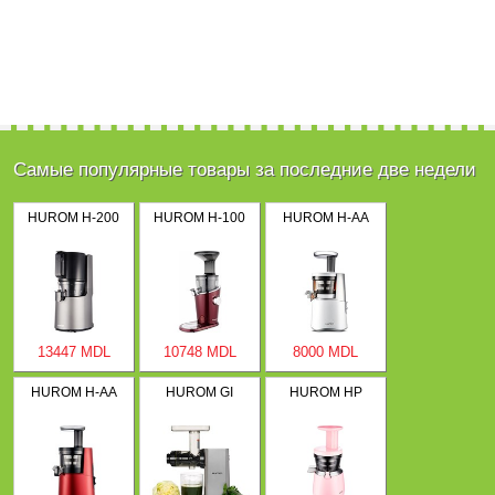
Самые популярные товары за последние две недели
HUROM H-200
HUROM H-100
HUROM H-AA
13447 MDL
10748 MDL
8000 MDL
HUROM H-AA
HUROM GI
HUROM HP