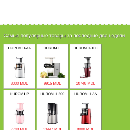
Самые популярные товары за последние две недели
HUROM H-AA
HUROM GI
HUROM H-100
8000 MDL
9915 MDL
10748 MDL
HUROM HP
HUROM H-200
HUROM H-AA
7748 MDL
13447 MDL
8000 MDL