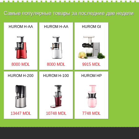
Самые популярные товары за последние две недели
HUROM H-AA
HUROM H-AA
HUROM GI
8000 MDL
8000 MDL
9915 MDL
HUROM H-200
HUROM H-100
HUROM HP
13447 MDL
10748 MDL
7748 MDL