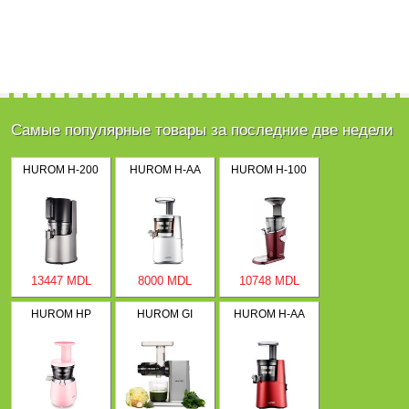
Самые популярные товары за последние две недели
HUROM H-200
HUROM H-AA
HUROM H-100
13447 MDL
8000 MDL
10748 MDL
HUROM HP
HUROM GI
HUROM H-AA