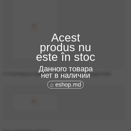
Acest
produs nu
este în stoc
Данного товара
нет в наличии
«Спортивные камеры» от других производителей
⌂ eshop.md