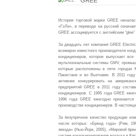
GREE
История торговой марки GREE началас
«ГэЛи», в переводе на русский означа
GREE ассоциируется с английским “glee” -
За двадцать лет компания GREE Electric
всемирно известного производителя конд
кондиционеров, которое выпускает все
мультизональные системы GMV, промыш
которые расположены в пяти городах 
Пакистане и во Вьетнаме. В 2011 год
активнее конкурировать на американ
предприятий GREE в 2011 году состав
кондиционеров. С 1995 года GREE ежего
1996 года GREE ежегодно признается
производстве кондиционеров. В настоящ
За безупречное качество продукции ко
числе которых: «Бренд года» (Рим, 199
звезда» (Нью-Йорк, 2005), «Мировой бре
систем кондиционирования воздуха в Кит