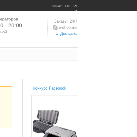
Язык:
MD
RU
ераторов:
Заказы: 24/7
0 - 20:00
e-shop.md
дной
→ Доставка
Конкурс Facebook