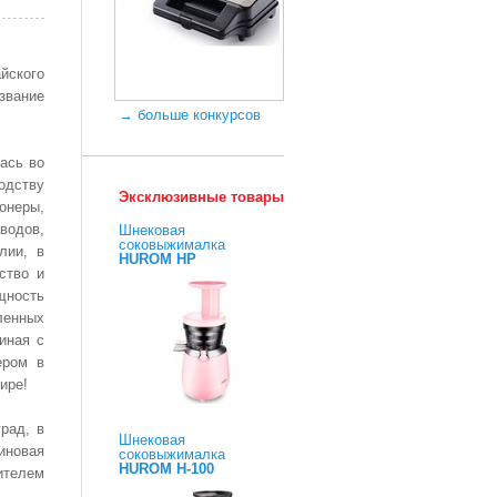
йского
звание
→ больше конкурсов
лась во
одству
Эксклюзивные товары
онеры,
водов,
Шнековая
соковыжималка
лии, в
HUROM HP
ство и
щность
ленных
иная с
ером в
ире!
рад, в
Шнековая
иновая
соковыжималка
HUROM H-100
ителем