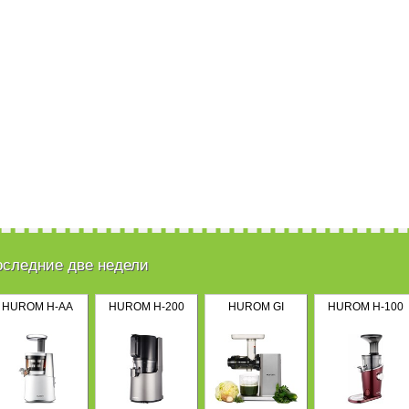
оследние две недели
HUROM H-AA
HUROM H-200
HUROM GI
HUROM H-100