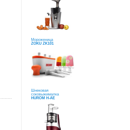
Мороженица
ZOKU ZK101
Шнековая
соковыжималка
HUROM H-AE