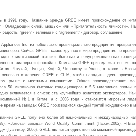
ь в 1991 году. Название бренда GREE имеет происхождение от кита
ет «Обладающий силой, мощью» или «Притягательность личности». На
 радость, “green” - зеленый и с “agreement” - договор, соглашение.
 Appliances Inc. из небольшого провинциального предприятия преврати
иционеров. Сейчас GREE - самое крупное в мире предприятие по произв
 виды климатической техники: бытовые и полупромышленные кондици
ленные чиллеры и фанкойлы. Компании GREE принадлежат восемь за
Китая: Чжухай, Чунцин, Хэфэй, Чжэнчжоу и Ухань, а также в Брази
у основано отделение GREE в США, чтобы наладить здесь производ
ском рынке с местными компаниями. Общая производственная мо
ила 50 миллионов бытовых кондиционеров и 5,5 миллионов промыш
дно включается в список ста крупнейших азиатских экспортеров. Нач
 компанией №1 в Китае, а с 2005 года - становится мировым лид
ее время на заводах GREE производится каждый третий кондиционер в м
мпанией GREE получено более 50 национальных и международных наг
9), «Золотая звезда» World Quality Commitment (Париж,2002), «Плат
нд» (Гуанчжоу, 2006). GREE является единственной компанией-производ
ае, обладающей «Сертификатом на экспорт без надзора».