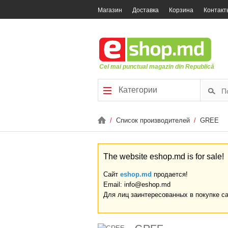
Магазин
Доставка
Корзина
Контакт
Cel mai punctual magazin din Republică
Категории
/
Список производителей
/
GREE
The website eshop.md is for sale!
Сайт
eshop.md
продается!
Email: info@eshop.md
Для лиц заинтересованных в покупке с