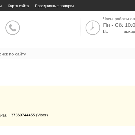
ы
Карта сайта
Праздничные подарки
Часы работы оп
Пн - Сб: 10:0
Вс
: выхо
айта: