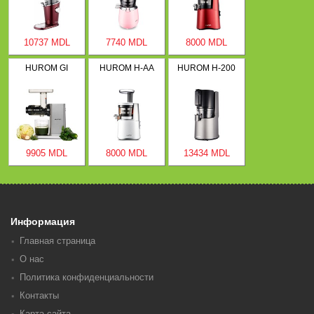
10737 MDL
7740 MDL
8000 MDL
HUROM GI
HUROM H-AA
HUROM H-200
9905 MDL
8000 MDL
13434 MDL
Информация
Главная страница
О нас
Политика конфиденциальности
Контакты
Карта сайта