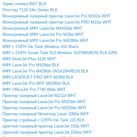
Термо плёнка 6507 BLK
Плоттер T120 24in Series BLK
Монохромный лазерный принтер LaserJet Pro M102a WHT
Монохромный лазерный принтер LaserJet PRO M15w WHT
Монохромный МФУ LaserJet M443nda WHT
Монохромный МФУ LaserJet Pro M28w WHT
Монохромный МФУ LaserJet Pro M428fdn WHT
МФУ с СНПЧ Ink Tank Wireless 415 Black
МФУ с СНПЧ Smart Tank 513 Wireless (9JF88A#670) BLK-GRN
МФУ DeskJet Plus 4120 WHT
МФУ LaserJet Pro M428dw BLK
МФУ LaserJet Pro M428fdn (W1A29A#B19) BLK
МФУ LASERJET PRO MFP M28W BLK
МФУ LaserJet Pro MFP M428fdn BLK
МФУ OfficeJet Pro 7740 Wide WHT
Принтер лазерный LaserJet M211d WHT
Принтер лазерный LaserJet Pro M203dn WHT
Принтер лазерный LaserJet Pro M203dw WHT
Принтер лазерный Neverstop Laser 1000a WHT
Принтер струйный с СНПЧ Ink Tank 115 BLK
Цветной лазерный принтер LaserJet 150a WHT
Цветной лазерный принтер LaserJet 150nw WHT