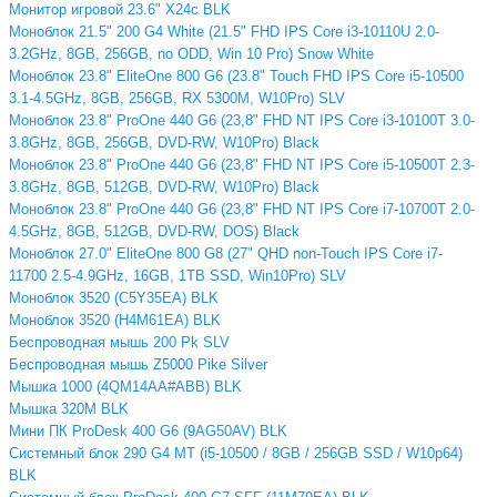
Монитор игровой 23.6" X24c BLK
Моноблок 21.5" 200 G4 White (21.5" FHD IPS Core i3-10110U 2.0-
3.2GHz, 8GB, 256GB, no ODD, Win 10 Pro) Snow White
Моноблок 23.8" EliteOne 800 G6 (23.8" Touch FHD IPS Core i5-10500
3.1-4.5GHz, 8GB, 256GB, RX 5300M, W10Pro) SLV
Моноблок 23.8" ProOne 440 G6 (23,8" FHD NT IPS Core i3-10100T 3.0-
3.8GHz, 8GB, 256GB, DVD-RW, W10Pro) Black
Моноблок 23.8" ProOne 440 G6 (23,8" FHD NT IPS Core i5-10500T 2.3-
3.8GHz, 8GB, 512GB, DVD-RW, W10Pro) Black
Моноблок 23.8" ProOne 440 G6 (23,8" FHD NT IPS Core i7-10700T 2.0-
4.5GHz, 8GB, 512GB, DVD-RW, DOS) Black
Моноблок 27.0" EliteOne 800 G8 (27" QHD non-Touch IPS Core i7-
11700 2.5-4.9GHz, 16GB, 1TB SSD, Win10Pro) SLV
Моноблок 3520 (C5Y35EA) BLK
Моноблок 3520 (H4M61EA) BLK
Беспроводная мышь 200 Pk SLV
Беспроводная мышь Z5000 Pike Silver
Мышка 1000 (4QM14AA#ABB) BLK
Мышка 320M BLK
Мини ПК ProDesk 400 G6 (9AG50AV) BLK
Системный блок 290 G4 MT (i5-10500 / 8GB / 256GB SSD / W10p64)
BLK