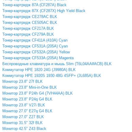
Тонер-картридж 87A (CF287A) Black
Тонер-картридж 87X (CF287X) High Yield Black
Тонер-картридж CE278AC BLK
Тонер-картридж CE505AC BLK
Тонер-картридж CF217A BLK
Тонер-картридж CF279A BLK
Тонер-картридж CF411A (410A) Cyan
Тонер-картридж CF531A (205A) Cyan
Тонер-картридж CF532A (205A) Yellow
Тонер-картридж CF533A (205A) Magenta
Беспроводные клавиатура и мышь Slim (T6L04AA#ACB) BLK
Коммутатор HPE 1820 24G (J9980A) BLK
Коммутатор HPE 1920S 1930 48G 4SFP+ (JL685A) BLK
Монитор 23.8" 27f BLK
Монитор 23.8" Mini-in-One BLK
Монитор 23.8" P24h G4 (7VH44AA) BLK
Монитор 23.8" P24q G4 BLK
Монитор 23.8" V27i BLK
Монитор 27.0" E27q G4 BLK
Монитор 27.0" Z27 BLK
Монитор 31.5" 32f BLK
Монитор 42.5" Z43 Black