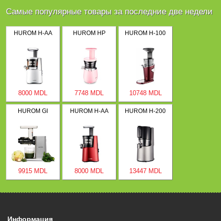
Самые популярные товары за последние две недели
HUROM H-AA
HUROM HP
HUROM H-100
8000 MDL
7748 MDL
10748 MDL
HUROM GI
HUROM H-AA
HUROM H-200
9915 MDL
8000 MDL
13447 MDL
Информация