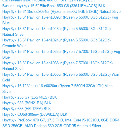
Системный блок ProDesk 400 G7 SFF (11M79EA) BLK
Бизнес-ноутбук 15.6'' EliteBook 850 G8 (336J1EA#ACB) BLK
Ноутбук 15.6" 15s-eq2064ur (Ryzen 5 5500U 8Gb 512Gb) Natural Silver
Ноутбук 15.6" Pavilion 15-eh1009ur (Ryzen 5 5500U 8Gb 512Gb) Fog
Blue
Ноутбук 15.6" Pavilion 15-eh1023ur (Ryzen 5 5500U 8Gb 512Gb)
Natural Silver
Ноутбук 15.6" Pavilion 15-eh1024ur (Ryzen 5 5500U 8Gb 512Gb)
Ceramic White
Ноутбук 15.6" Pavilion 15-eh1035ur (Ryzen 7 5700U 16Gb 512Gb) Fog
Blue
Ноутбук 15.6" Pavilion 15-eh1038ur (Ryzen 7 5700U 16Gb 512Gb)
Natural Silver
Ноутбук 15.6" Pavilion 15-eh1066ur (Ryzen 5 5500U 8Gb 512Gb) Warm
Gold
Ноутбук 16.1" Victus 16-e0020ur (Ryzen 7 5800H 32Gb 1Tb) Mica
Silver
Ноутбук 255 G7 (15S74ES) BLK
Ноутбук 655 (B6N21EA) BLK
Ноутбук 655 (H5L12EA) BLK
Ноутбук CQ58-305ew (D6W81EA) BLK
Ноутбук ProBook 470 G7, 17.3 FHD, Intel Core i5-10210U, 8GB DDR4,
SSD 256GB, AMD Radeon 530 2GB GDDR5 Asteroid Silver