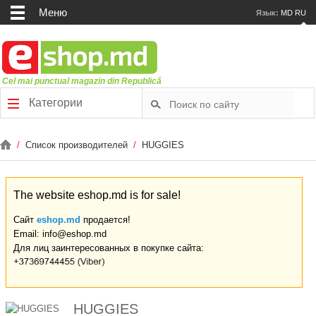
Меню
Язык:
MD
RU
Cel mai punctual magazin din Republică
Категории
/
Список производителей
/
HUGGIES
The website eshop.md is for sale!
Сайт
eshop.md
продается!
Email: info@eshop.md
Для лиц заинтересованных в покупке сайта:
HUGGIES