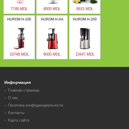
7748 MDL
8000 MDL
9915 MDL
HUROM H-100
HUROM H-AA
HUROM H-200
10748 MDL
8000 MDL
13447 MDL
Информация
Главная страница
О нас
Политика конфиденциальности
Контакты
Карта сайта