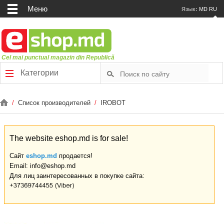
Меню
Язык:
MD
RU
Cel mai punctual magazin din Republică
Категории
/
Список производителей
/
IROBOT
The website eshop.md is for sale!
Сайт
eshop.md
продается!
Email: info@eshop.md
Для лиц заинтересованных в покупке сайта: