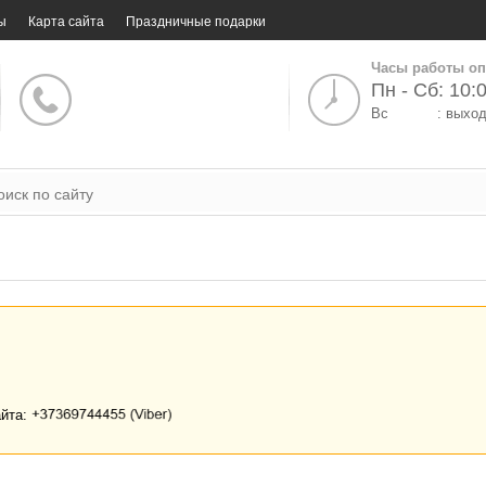
ы
Карта сайта
Праздничные подарки
Часы работы оп
Пн - Сб: 10:0
Вс
: выхо
айта: