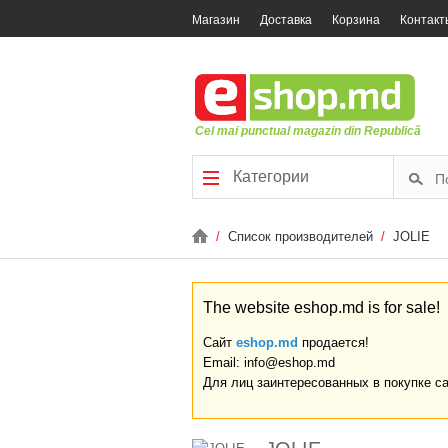
Магазин
Доставка
Корзина
Контакт
Cel mai punctual magazin din Republică
Категории
/
Список производителей
/
JOLIE
The website eshop.md is for sale!
Сайт
eshop.md
продается!
Email: info@eshop.md
Для лиц заинтересованных в покупке с