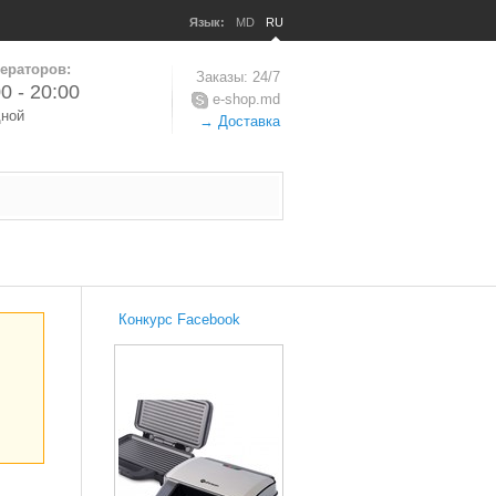
Язык:
MD
RU
ераторов:
Заказы: 24/7
0 - 20:00
e-shop.md
дной
→ Доставка
Конкурс Facebook