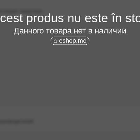
истящие средства»
cest produs nu este în st
Данного товара нет в наличии
⌂ eshop.md
роизводителей