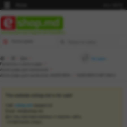
Меню
Язык:
MD
RU
Cel mai punctual magazin din Republică
Категории
/
/
Дом
/
История
Пылесосы и аксессуары
/
Аксессуары для пылесосов
/
Аксессуары для пылесосов «KARCHER»
/
KARCHER 6.997-344.0
The website eshop.md is for sale!
Сайт
eshop.md
продается!
Email: info@eshop.md
Для лиц заинтересованных в покупке сайта: