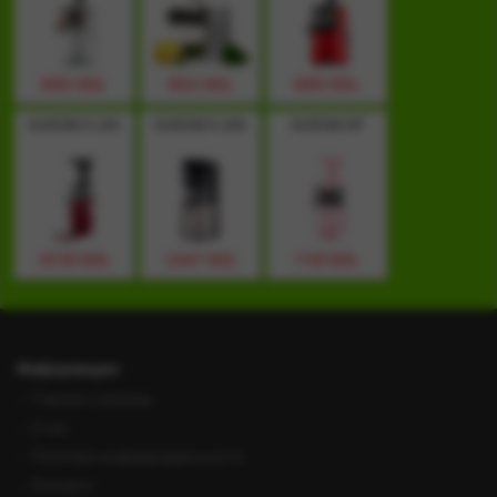
8000 MDL
9915 MDL
8000 MDL
HUROM H-100
HUROM H-200
HUROM HP
10748 MDL
13447 MDL
7748 MDL
Информация
Главная страница
О нас
Политика конфиденциальности
Контакты