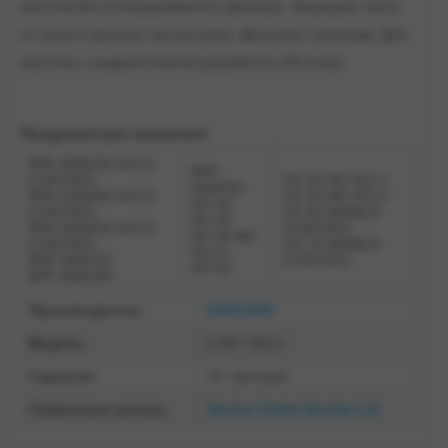
насосов без интегрированного фильтра. Защищает насос
от песка и крупных частиц грязи. Допускает промывку. Для
насосов с соединительной резьбой G1 (33,3 мм).
Продукция для сравнения
BPE 4000/45 AUTO
BPP
CONTROL
GP 60 M5 *EU-1
4500/50
BPE 4200/50 AUTO
GP 60 M5 *EU-2
GP 40
CONTROL
GP 60 MOBILE
GP 45
BPE 5000/55 AUTO
CONTROL
GP 50 M4
CONTROL
GP 70 MOBILE
*EU-2
BPP 3000/42
CONTROL
GP 55
BPP 4000/48
Производитель
KARCHER
Модель
6.997-344.0
Гарантия
12 месяцев
Сервисные центры
Service Center Karcher Ltd