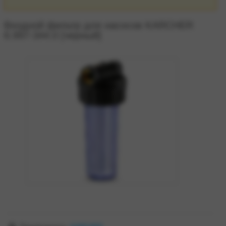
Входной фильтр для насосов KARCHER
6.997-344.0 [черный]
zoom