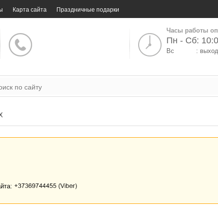
ы
Карта сайта
Праздничные подарки
Часы работы оп
Пн - Сб: 10:0
Вс
: выхо
X
айта: