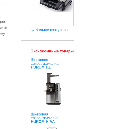
,
ции.
вляют
→ больше конкурсов
ему
Эксклюзивные товары
Шнековая
соковыжималка
HUROM HZ
Шнековая
соковыжималка
HUROM H-AA