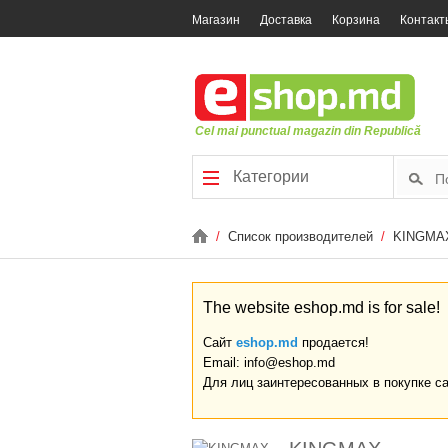
Магазин
Доставка
Корзина
Контакт
Cel mai punctual magazin din Republică
Категории
/
Список производителей
/
KINGMA
The website eshop.md is for sale!
Сайт
eshop.md
продается!
Email: info@eshop.md
Для лиц заинтересованных в покупке с