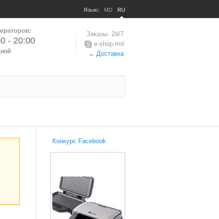
Язык:
MD
RU
ераторов:
Заказы: 24/7
0 - 20:00
e-shop.md
дной
→ Доставка
Конкурс Facebook