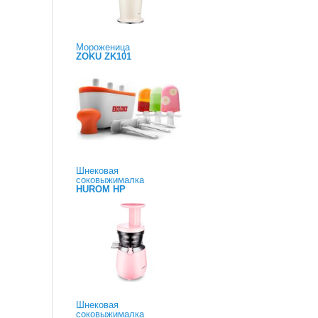
Мороженица
ZOKU ZK101
Шнековая
соковыжималка
HUROM HP
Шнековая
соковыжималка