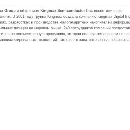
ax Group
и её филиал
Kingmax Semiconductor Inc.
посвятили свою
мяти. В 2001 году группа Kingmax создала компанию Kingmax Digital Inc
иях, разработках и производстве малогабаритных накопителей информа
бильные позиции на мировом рынке. 240 сотрудников компании предоста
и и высококачественную продукцию, которая пользуется спросом по вс
пециализированных технологий, так как его запатентованные новшества