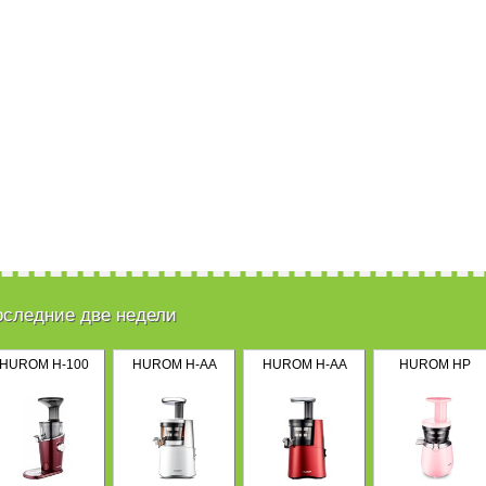
оследние две недели
HUROM H-100
HUROM H-AA
HUROM H-AA
HUROM HP