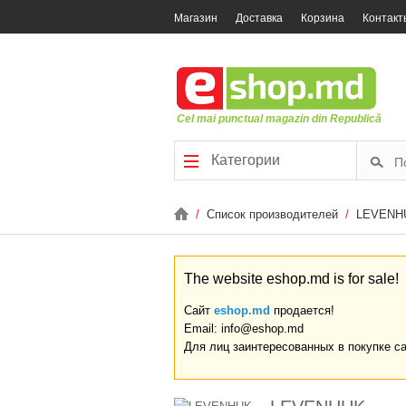
Магазин
Доставка
Корзина
Контакт
Cel mai punctual magazin din Republică
Категории
/
Список производителей
/
LEVENH
The website eshop.md is for sale!
Сайт
eshop.md
продается!
Email: info@eshop.md
Для лиц заинтересованных в покупке с