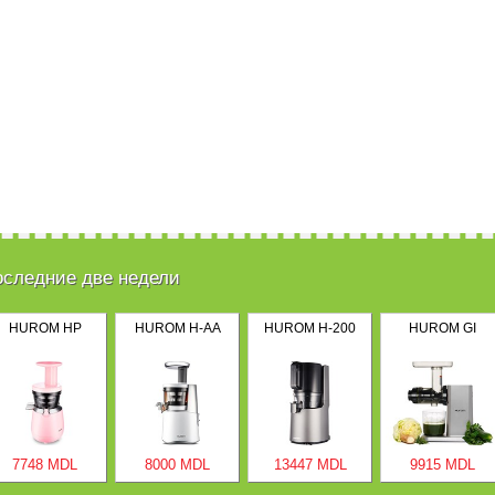
оследние две недели
HUROM HP
HUROM H-AA
HUROM H-200
HUROM GI
7748 MDL
8000 MDL
13447 MDL
9915 MDL