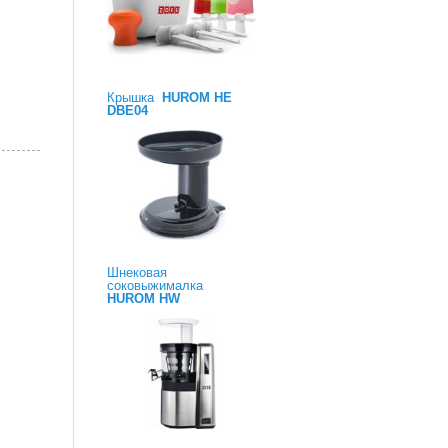
Крышка
HUROM HE
DBE04
Шнековая
соковыжималка
HUROM HW