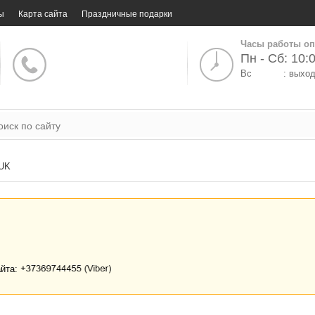
ы
Карта сайта
Праздничные подарки
Часы работы оп
Пн - Сб: 10:0
Вс
: выхо
UK
айта: