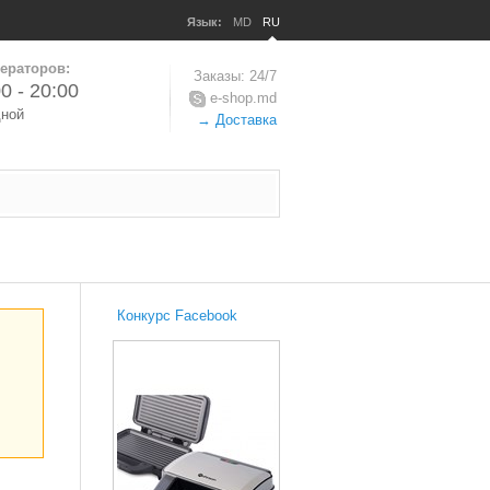
Язык:
MD
RU
ераторов:
Заказы: 24/7
0 - 20:00
e-shop.md
дной
→ Доставка
Конкурс Facebook