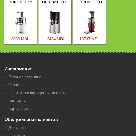
HUROM H-AA
HUROM H-200
HUROM H-100
8000 MDL
13434 MDL
10737 MDL
Информация
Главная страница
О нас
Политика конфиденциальности
Контакты
Карта сайта
Обслуживание клиентов
Доставка
Гарантия