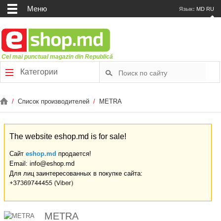
Меню
Язык:
MD
RU
Cel mai punctual magazin din Republică
Категории
/
Список производителей
/
METRA
The website eshop.md is for sale!
Сайт
eshop.md
продается!
Email: info@eshop.md
Для лиц заинтересованных в покупке сайта:
METRA