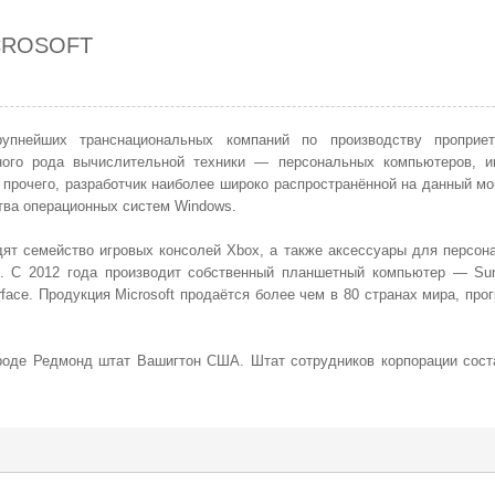
CROSOFT
нейших транснациональных компаний по производству
проприет
ного рода вычислительной техники — персональных компьютеров, и
 прочего, разработчик наиболее широко распространённой на данный мо
ва операционных систем Windows.
дят семейство
игровых консолей
Xbox, а также аксессуары для персон
). C 2012 года производит собственный планшетный компьютер — Sur
face
. Продукция Microsoft продаётся более чем в 80 странах мира, пр
ороде
Редмонд
штат Вашигтон США. Штат сотрудников корпорации сост