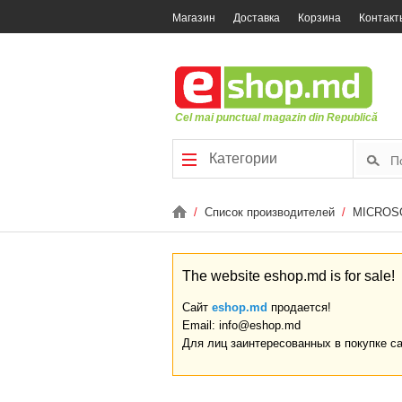
Магазин
Доставка
Корзина
Контакт
Cel mai punctual magazin din Republică
Категории
/
Список производителей
/
MICROS
The website eshop.md is for sale!
Сайт
eshop.md
продается!
Email: info@eshop.md
Для лиц заинтересованных в покупке с