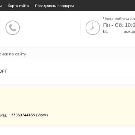
ы
Карта сайта
Праздничные подарки
Часы работы оп
Пн - Сб: 10:0
Вс
: выхо
OFT
айта: