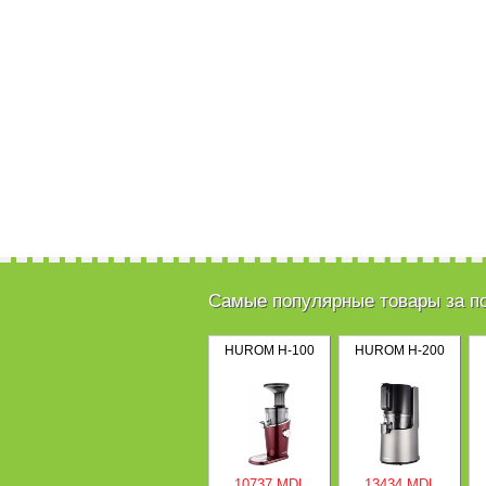
Самые популярные товары за п
HUROM H-100
HUROM H-200
10737 MDL
13434 MDL