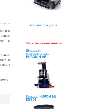
→ больше конкурсов
арного
гровых
мент в
Эксклюзивные товары
Шнековая
соковыжималка
альных
HUROM H-AE
face и
ограммы
авляет
Крышка
HUROM HE
DBE04