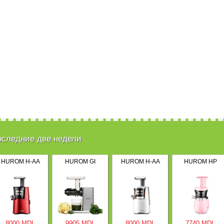
оследние две недели
HUROM H-AA
HUROM GI
HUROM H-AA
HUROM HP
8000 MDL
9905 MDL
8000 MDL
7740 MDL