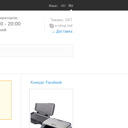
Язык:
MD
RU
ераторов:
Заказы: 24/7
0 - 20:00
e-shop.md
дной
→ Доставка
Конкурс Facebook