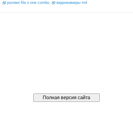
ролики fila x-one combo
,
видеокамеры md