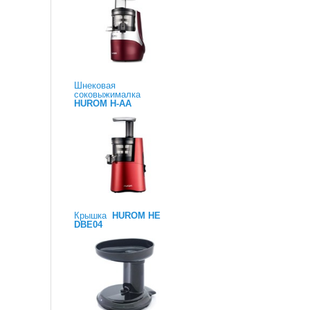
Шнековая
соковыжималка
HUROM H-AA
Крышка
HUROM HE
DBE04