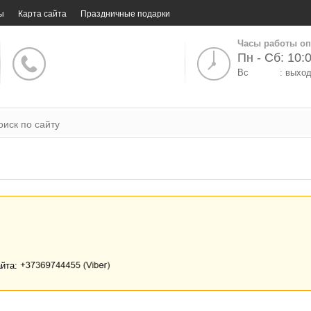
ы
Карта сайта
Праздничные подарки
Часы работы оп
Пн - Сб: 10:0
Вс
: выхо
айта: