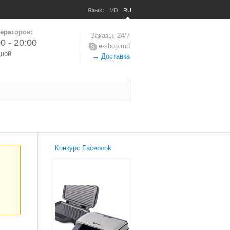
Язык:
MD
RU
ераторов:
Заказы: 24/7
0 - 20:00
e-shop.md
дной
→ Доставка
Конкурс Facebook