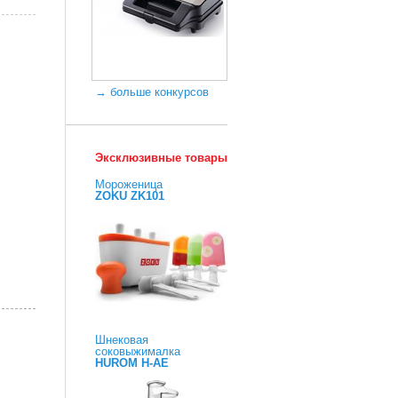
→ больше конкурсов
Эксклюзивные товары
Мороженица
ZOKU ZK101
Шнековая
соковыжималка
HUROM H-AE