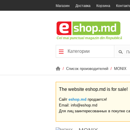
Магазин
Доставка
Корзина
Контакт
Cel mai punctual magazin din Republică
Категории
/
Список производителей
/
MONIX
The website eshop.md is for sale!
Сайт
eshop.md
продается!
Email: info@eshop.md
Для лиц заинтересованных в покупке с