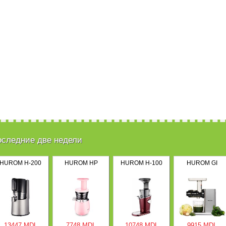
оследние две недели
HUROM H-200
HUROM HP
HUROM H-100
HUROM GI
13447 MDL
7748 MDL
10748 MDL
9915 MDL