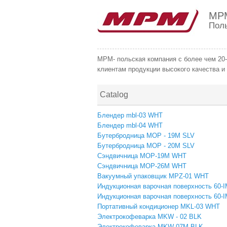
MP
Пол
MPM- польская компания с более чем 20
клиентам продукции высокого качества и
Catalog
Блендер mbl-03 WHT
Блендер mbl-04 WHT
Бутербродница MOP - 19M SLV
Бутербродница MOP - 20M SLV
Сэндвичница MOP-19M WHT
Сэндвичница MOP-26M WHT
Вакуумный упаковщик MPZ-01 WHT
Индукционная варочная поверхность 60-
Индукционная варочная поверхность 60-
Портативный кондиционер MKL-03 WHT
Электрокофеварка MKW - 02 BLK
Электрокофеварка MKW-07M BLK