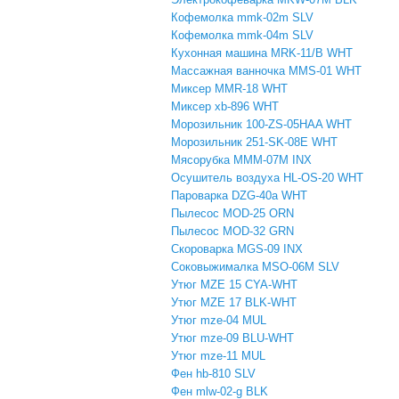
Кофемолка mmk-02m SLV
Кофемолка mmk-04m SLV
Кухонная машина MRK-11/B WHT
Массажная ванночка MMS-01 WHT
Миксер MMR-18 WHT
Миксер xb-896 WHT
Морозильник 100-ZS-05HAA WHT
Морозильник 251-SK-08E WHT
Мясорубка MMM-07M INX
Осушитель воздуха HL-OS-20 WHT
Пароварка DZG-40a WHT
Пылесос MOD-25 ORN
Пылесос MOD-32 GRN
Скороварка MGS-09 INX
Соковыжималка MSO-06M SLV
Утюг MZE 15 CYA-WHT
Утюг MZE 17 BLK-WHT
Утюг mze-04 MUL
Утюг mze-09 BLU-WHT
Утюг mze-11 MUL
Фен hb-810 SLV
Фен mlw-02-g BLK