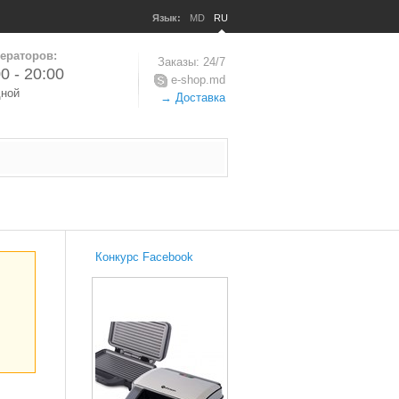
Язык:
MD
RU
ераторов:
Заказы: 24/7
0 - 20:00
e-shop.md
дной
→ Доставка
Конкурс Facebook