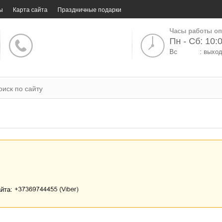
ы
Карта сайта
Праздничные подарки
Часы работы оп
Пн - Сб: 10:0
Вс
: выхо
айта: