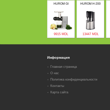
HUROM GI
HUROM H-200
9915 MDL
13447 MDL
Информация
Главная страница
О нас
Политика конфиденциальности
Контакты
Карта сайта