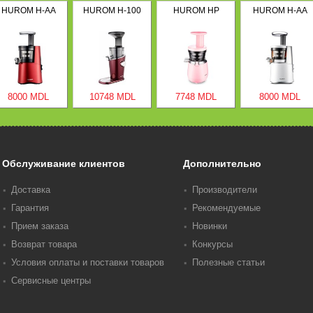
HUROM H-AA
HUROM H-100
HUROM HP
HUROM H-AA
8000 MDL
10748 MDL
7748 MDL
8000 MDL
Обслуживание клиентов
Дополнительно
Доставка
Производители
Гарантия
Рекомендуемые
Прием заказа
Новинки
Возврат товара
Конкурсы
Условия оплаты и поставки товаров
Полезные статьи
Сервисные центры