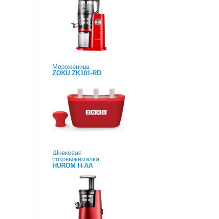
Мороженица
ZOKU ZK101-RD
Шнековая
соковыжималка
HUROM H-AA