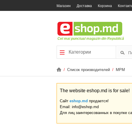
Магазин
Доставка
Корзина
Контакт
Cel mai punctual magazin din Republică
Категории
/
Список производителей
/
MPM
The website eshop.md is for sale!
Сайт
eshop.md
продается!
Email: info@eshop.md
Для лиц заинтересованных в покупке с