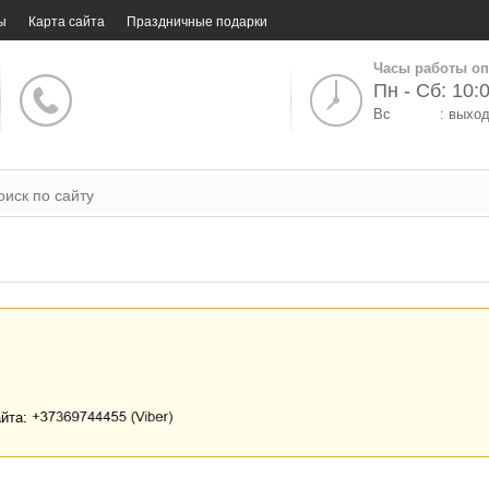
ы
Карта сайта
Праздничные подарки
Часы работы оп
Пн - Сб: 10:0
Вс
: выхо
айта: