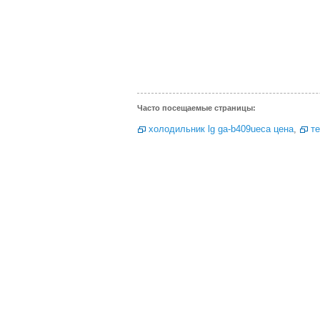
Часто посещаемые страницы:
холодильник lg ga-b409ueca цена
,
те