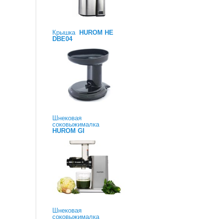
Крышка
HUROM HE
DBE04
Шнековая
соковыжималка
HUROM GI
Шнековая
соковыжималка