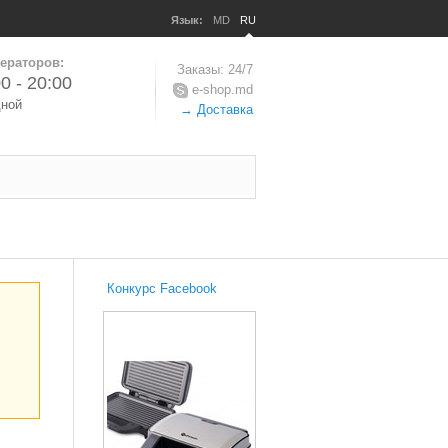
Язык:
MD
RU
ераторов:
Заказы: 24/7
0 - 20:00
e-shop.md
дной
→ Доставка
Конкурс Facebook