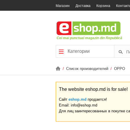
Магазин
Доставка
Корзина
Контакт
Cel mai punctual magazin din Republică
Категории
/
Список производителей
/
OPPO
The website eshop.md is for sale!
Сайт
eshop.md
продается!
Email: info@eshop.md
Для лиц заинтересованных в покупке с